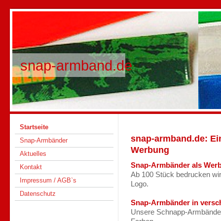
snap-armband.de
Startseite
snap-armband.de: Eine
Snap-Armbänder
Werbung
Aktuelles
Snap-Armbänder als Werb
Kontakt
Ab 100 Stück bedrucken wir 
Impressum / AGB`s
Logo.
Datenschutz
Snap-Armbänder in versc
Unsere Schnapp-Armbänder 