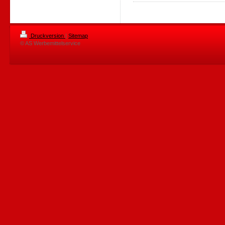
Druckversion
|
Sitemap
© AS Werbemittelservice